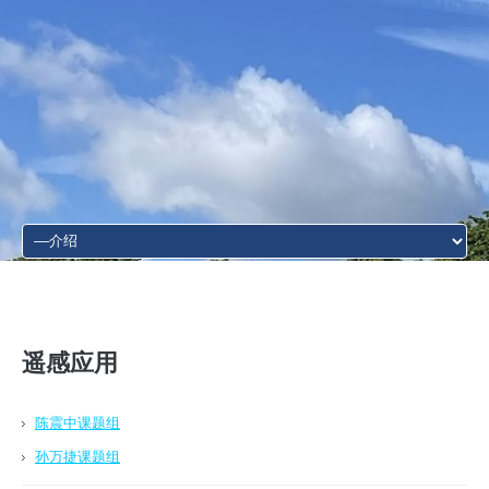
遥感应用
陈震中课题组
孙万捷课题组